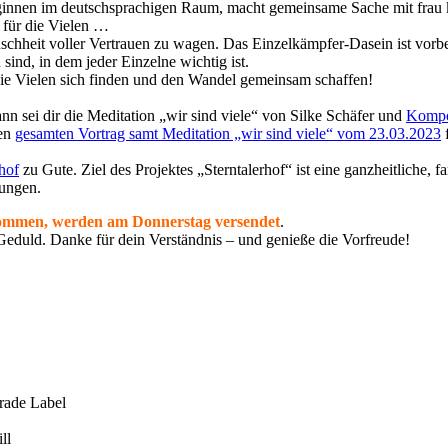
loginnen im deutschsprachigen Raum, macht gemeinsame Sache mit frau k
 für die Vielen …
enschheit voller Vertrauen zu wagen. Das Einzelkämpfer-Dasein ist vorbe
sind, in dem jeder Einzelne wichtig ist.
die Vielen sich finden und den Wandel gemeinsam schaffen!
nn sei dir die Meditation „wir sind viele“ von Silke Schäfer und
Kompo
Den
gesamten Vortrag samt Meditation „wir sind viele“ vom 23.03.2023
f
rhof
zu Gute. Ziel des Projektes „Sterntalerhof“ ist eine ganzheitliche,
ungen.
nkommen, werden am Donnerstag versendet
.
Geduld. Danke für dein Verständnis – und genieße die Vorfreude!
trade Label
ll