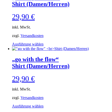
Shirt (Damen/Herren)
auf.
Die
Optionen
29,90
€
können
auf
der
inkl. MwSt.
Produktseite
zzgl.
Versandkosten
gewählt
werden
Dieses
Ausführung wählen
Produkt
weist
mehrere
„go with the flow“
Varianten
Shirt (Damen/Herren)
auf.
Die
Optionen
29,90
€
können
auf
der
inkl. MwSt.
Produktseite
zzgl.
Versandkosten
gewählt
werden
Dieses
Ausführung wählen
Produkt