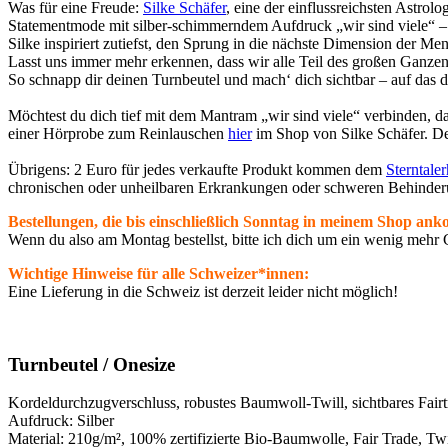
Was für eine Freude:
Silke Schäfer
, eine der einflussreichsten Astro
Statementmode mit silber-schimmerndem Aufdruck „wir sind viele“ –
Silke inspiriert zutiefst, den Sprung in die nächste Dimension der M
Lasst uns immer mehr erkennen, dass wir alle Teil des großen Ganzen 
So schnapp dir deinen Turnbeutel und mach‘ dich sichtbar – auf das 
Möchtest du dich tief mit dem Mantram „wir sind viele“ verbinden, da
einer Hörprobe zum Reinlauschen
hier
im Shop von Silke Schäfer. 
Übrigens: 2 Euro für jedes verkaufte Produkt kommen dem
Sterntale
chronischen oder unheilbaren Erkrankungen oder schweren Behinder
Bestellungen, die bis einschließlich Sonntag in meinem Shop a
Wenn du also am Montag bestellst, bitte ich dich um ein wenig mehr 
Wichtige Hinweise für alle Schweizer*innen:
Eine Lieferung in die Schweiz ist derzeit leider nicht möglich!
Turnbeutel
/ Onesize
Kordeldurchzugverschluss, robustes Baumwoll-Twill, sichtbares Fair
Aufdruck: Silber
Material: 210g/m², 100% zertifizierte Bio-Baumwolle, Fair Trade, Twi