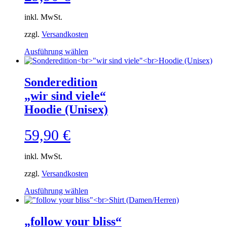
inkl. MwSt.
zzgl.
Versandkosten
Dieses
Ausführung wählen
Produkt
weist
mehrere
Sonderedition
Varianten
„wir sind viele“
auf.
Die
Hoodie (Unisex)
Optionen
können
59,90
€
auf
der
Produktseite
inkl. MwSt.
gewählt
werden
zzgl.
Versandkosten
Dieses
Ausführung wählen
Produkt
weist
mehrere
„follow your bliss“
Varianten